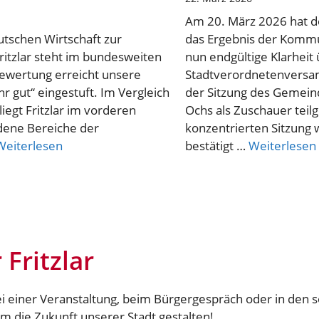
Am 20. März 2026 hat d
eutschen Wirtschaft zur
das Ergebnis der Kommun
ritzlar steht im bundesweiten
nun endgültige Klarhei
bewertung erreicht unsere
Stadtverordnetenversam
r gut“ eingestuft. Im Vergleich
der Sitzung des Gemei
egt Fritzlar im vorderen
Ochs als Zuschauer teil
edene Bereiche der
konzentrierten Sitzung
Weiterlesen
bestätigt …
Weiterlesen
Fritzlar
i einer Veranstaltung, beim Bürgergespräch oder in den s
m die Zukunft unserer Stadt gestalten!